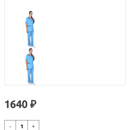
1640 ₽
-
+