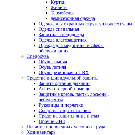
Куртки
Жилеты
Термобелье
демисезонная одежда
Одежда для охранных структур и аксессуары
Одежда сигнальная
Защитная спецодежда
Одежда влагозащитная
Одежда для медицины и сферы
обслуживания
Спецобувь
Обувь зимняя
Обувь летняя
Обувь резиновая и ПВХ
Средства индивидуальной защиты
Защита органов дыхания
Аптечки первой помощи
Защитные крема, пасты, лосьоны,
репелленты
Рукавицы и перчатки
Средства защиты головы
Средства защиты лица и глаз
Прочие СИЗ
Питание при вредных условиях труда
Хозинвентарь