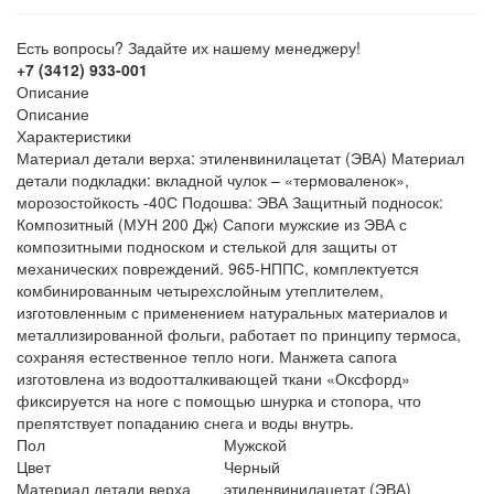
Есть вопросы? Задайте их нашему менеджеру!
+7 (3412) 933-001
Описание
Описание
Характеристики
Материал детали верха: этиленвинилацетат (ЭВА) Материал
детали подкладки: вкладной чулок – «термоваленок»,
морозостойкость -40С Подошва: ЭВА Защитный подносок:
Композитный (МУН 200 Дж) Сапоги мужские из ЭВА с
композитными подноском и стелькой для защиты от
механических повреждений. 965-НППС, комплектуется
комбинированным четырехслойным утеплителем,
изготовленным с применением натуральных материалов и
металлизированной фольги, работает по принципу термоса,
сохраняя естественное тепло ноги. Манжета сапога
изготовлена из водоотталкивающей ткани «Оксфорд»
фиксируется на ноге с помощью шнурка и стопора, что
препятствует попаданию снега и воды внутрь.
Пол
Мужской
Цвет
Черный
Материал детали верха
этиленвинилацетат (ЭВА)