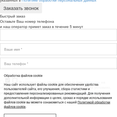
указанных в
Политике обработки персональных данных
Быстрый заказ
Оставьте Ваш номер телефона
и наш оператор примет заказ в течение 5 минут
Обработка файлов cookie
check_box
check_box_outline_blank
Я подтверждаю ознакомление и даю
Согласие
на
Наш сайт использует файлы cookie для обеспечения удобства
обработку моих персональных данных в порядке и на условиях,
пользователей сайта, его улучшения, сбора статистики и
указанных в
Политике обработки персональных данных
предоставления персонализированных рекомендаций. Для получения
дополнительной информации о целях, сроках и порядке использования
файлов cookie вы можете ознакомиться с нашей
Политикой обработки
файлов cookie
.