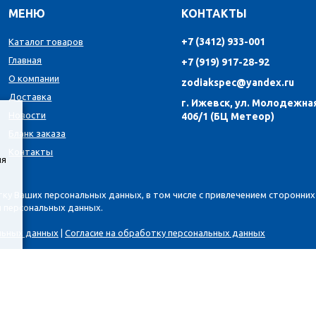
МЕНЮ
КОНТАКТЫ
+7 (3412) 933-001
Каталог товаров
Главная
+7 (919) 917-28-92
О компании
zodiakspec@yandex.ru
Доставка
г. Ижевск, ул. Молодежная
Новости
406/1 (БЦ Метеор)
Бланк заказа
Контакты
ия
тку Ваших персональных данных, в том числе с привлечением сторонних 
и персональных данных.
льных данных
|
Согласие на обработку персональных данных
е является публичной офертой, согласно Статье 437 ГК РФ. Предоста
 и риск. Пожалуйста, обратите внимание на обновления прайс-листов и
а услуг заполните форму обратной связи.