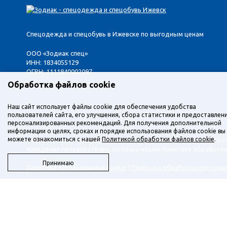
Спецодежда и спецобувь в Ижевске по выгодным ценам
ООО «Зодиак спец»
ИНН: 1834055129
ОГРН: 1111840002097
Обработка файлов cookie
Наш сайт использует файлы cookie для обеспечения удобства
пользователей сайта, его улучшения, сбора статистики и предоставлен
персонализированных рекомендаций. Для получения дополнительной
информации о целях, сроках и порядке использования файлов cookie вы
можете ознакомиться с нашей
Политикой обработки файлов cookie
.
Используя этот сайт, Вы выражаете согласие на сбор и обрабо
поведения пользователей, согласно нашей политике обработк
Принимаю
Политика использования cookie
|
Политика обработки персона
Наш веб-ресурс предоставляет исключительно информацию и н
ознакомления. Вы соглашаетесь использовать ее на свой страх
услуг, свяжитесь с нами по указанным контактам или для заказ