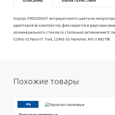
ОПИСАНИЕ
ХАРАКТЕРИСТИКИ
Корпус PRESIDENT антрацитового цвета из непрогор
адаптеров (в комплекте), фиксируется в двух максим
из минерального стекла со степенью затемнения 9; п
СОМЗ-55 FavoriT Trek, СОМЗ-55 Hammer, RFI-3 BIOT®.
Похожие товары
-9%
Перчатки спилковые