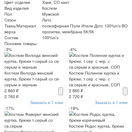
Цвет отделки
Хаки, СО кант
Вид изделия
Костюм
Пол
Мужской
Сезон
Лето
Ткань/Материал
полиэфирная Поли Итали Дотс 100%п/э ВО
верха
пропитка, мембрана 5К/5К
Состав
100%п/э
Похожие товары
-3%
-4%
Костюм Вологда женский
Костюм Полином куртка и
куртка, брюки т-серый со св-
брюки, т.сер. с чер. с
серым и черным
св.серым и красным, СОП
2 860 ₽
2 860 ₽
2 760 ₽
2 720 ₽
Заказать в 1 клик
Заказать в 1 клик
-17%
-18%
Костюм Родос куртка, брюки
Костюм Фаворит женский
коричневый