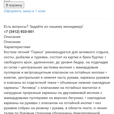
В корзину
Оформить заказ в 1 клик
Есть вопросы? Задайте их нашему менеджеру!
+7 (3412) 933-001
Описание
Описание
Характеристики
Костюм летний “Геркон” рекомендуется для активного отдыха,
охоты, рыбалки и туризма, состоит из куртки и брюк Куртка: •
свободного кроя, удлиненная, до уровня бедер, на подкладке
из сетки • центральная застежка-молния с жаккардовым
пуллером и ветрозащитным клапаном на потайных кнопках •
кокетки, центральная и нижняя часть рукава, карманы рукавов
и клапаны из отделочной ткани • объемные нижние накладные
карманы “ Антивор” с клапанами на потайных магнитах и
нагрудные прорезные карманы на двухзамковой молнии с
жаккардовыми пуллерами на верхних бегунках; • накладные
карманы на рукавах с клапаном на потайной кнопке • низ
рукавов собран на резинку • рукава, в области локтя, и линия
талии по боковым сторонам обозначены фиксированной