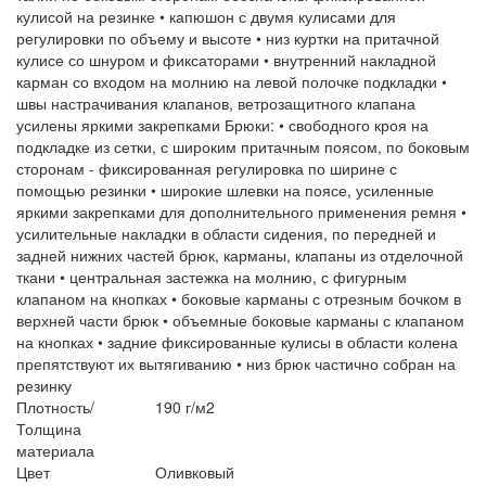
кулисой на резинке • капюшон с двумя кулисами для
регулировки по объему и высоте • низ куртки на притачной
кулисе со шнуром и фиксаторами • внутренний накладной
карман со входом на молнию на левой полочке подкладки •
швы настрачивания клапанов, ветрозащитного клапана
усилены яркими закрепками Брюки: • свободного кроя на
подкладке из сетки, с широким притачным поясом, по боковым
сторонам - фиксированная регулировка по ширине с
помощью резинки • широкие шлевки на поясе, усиленные
яркими закрепками для дополнительного применения ремня •
усилительные накладки в области сидения, по передней и
задней нижних частей брюк, карманы, клапаны из отделочной
ткани • центральная застежка на молнию, с фигурным
клапаном на кнопках • боковые карманы с отрезным бочком в
верхней части брюк • объемные боковые карманы с клапаном
на кнопках • задние фиксированные кулисы в области колена
препятствуют их вытягиванию • низ брюк частично собран на
резинку
Плотность/
190 г/м2
Толщина
материала
Цвет
Оливковый