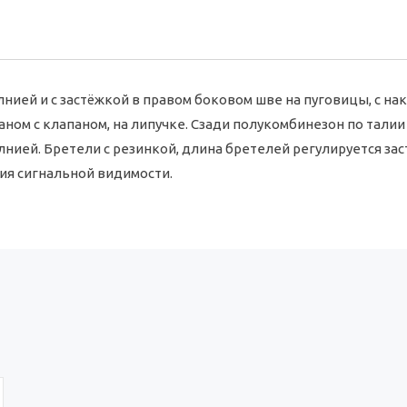
нией и с застёжкой в правом боковом шве на пуговицы, с на
м с клапаном, на липучке. Сзади полукомбинезон по талии 
олнией. Бретели с резинкой, длина бретелей регулируется з
ия сигнальной видимости.