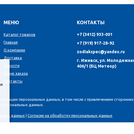
МЕНЮ
КОНТАКТЫ
+7 (3412) 933-001
Каталог товаров
Главная
+7 (919) 917-28-92
О компании
zodiakspec@yandex.ru
Доставка
г. Ижевск, ул. Молодежная
Новости
406/1 (БЦ Метеор)
Бланк заказа
Контакты
ия
тку Ваших персональных данных, в том числе с привлечением сторонних 
и персональных данных.
льных данных
|
Согласие на обработку персональных данных
е является публичной офертой, согласно Статье 437 ГК РФ. Предоста
 и риск. Пожалуйста, обратите внимание на обновления прайс-листов и