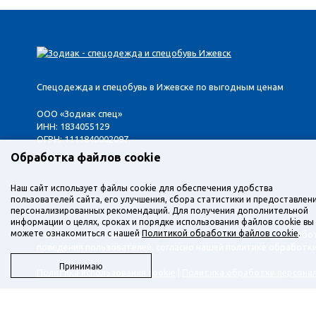
Спецодежда и спецобувь в Ижевске по выгодным ценам
ООО «Зодиак спец»
ИНН: 1834055129
ОГРН: 1111840002097
Обработка файлов cookie
Наш сайт использует файлы cookie для обеспечения удобства
пользователей сайта, его улучшения, сбора статистики и предоставлен
персонализированных рекомендаций. Для получения дополнительной
информации о целях, сроках и порядке использования файлов cookie вы
можете ознакомиться с нашей
Политикой обработки файлов cookie
.
Используя этот сайт, Вы выражаете согласие на сбор и обрабо
поведения пользователей, согласно нашей политике обработк
Принимаю
Политика использования cookie
|
Политика обработки персона
Наш веб-ресурс предоставляет исключительно информацию и н
ознакомления. Вы соглашаетесь использовать ее на свой страх