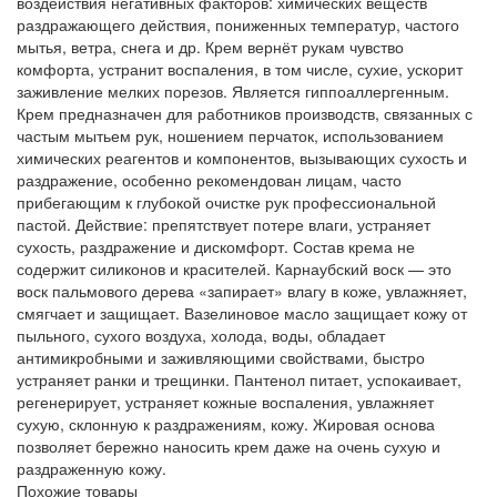
воздействия негативных факторов: химических веществ
раздражающего действия, пониженных температур, частого
мытья, ветра, снега и др. Крем вернёт рукам чувство
комфорта, устранит воспаления, в том числе, сухие, ускорит
заживление мелких порезов. Является гиппоаллергенным.
Крем предназначен для работников производств, связанных с
частым мытьем рук, ношением перчаток, использованием
химических реагентов и компонентов, вызывающих сухость и
раздражение, особенно рекомендован лицам, часто
прибегающим к глубокой очистке рук профессиональной
пастой. Действие: препятствует потере влаги, устраняет
сухость, раздражение и дискомфорт. Состав крема не
содержит силиконов и красителей. Карнаубский воск — это
воск пальмового дерева «запирает» влагу в коже, увлажняет,
смягчает и защищает. Вазелиновое масло защищает кожу от
пыльного, сухого воздуха, холода, воды, обладает
антимикробными и заживляющими свойствами, быстро
устраняет ранки и трещинки. Пантенол питает, успокаивает,
регенерирует, устраняет кожные воспаления, увлажняет
сухую, склонную к раздражениям, кожу. Жировая основа
позволяет бережно наносить крем даже на очень сухую и
раздраженную кожу.
Похожие товары