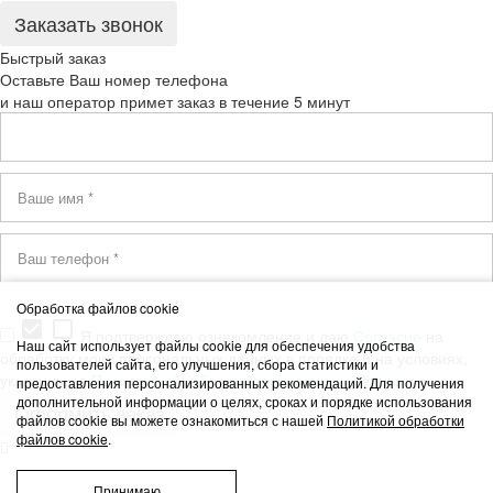
Быстрый заказ
Оставьте Ваш номер телефона
и наш оператор примет заказ в течение 5 минут
Обработка файлов cookie
check_box
check_box_outline_blank
Я подтверждаю ознакомление и даю
Согласие
на
Наш сайт использует файлы cookie для обеспечения удобства
обработку моих персональных данных в порядке и на условиях,
пользователей сайта, его улучшения, сбора статистики и
указанных в
Политике обработки персональных данных
предоставления персонализированных рекомендаций. Для получения
дополнительной информации о целях, сроках и порядке использования
файлов cookie вы можете ознакомиться с нашей
Политикой обработки
файлов cookie
.
Принимаю