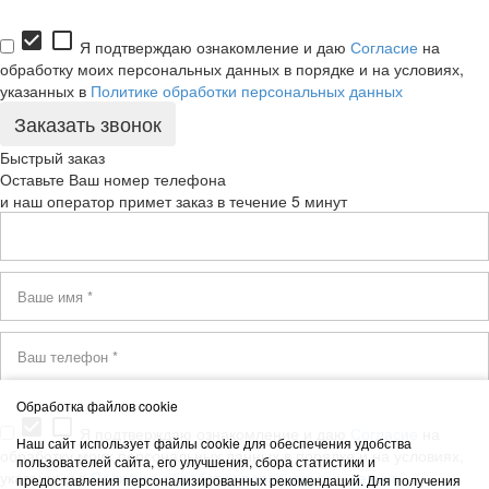
check_box
check_box_outline_blank
Я подтверждаю ознакомление и даю
Согласие
на
обработку моих персональных данных в порядке и на условиях,
указанных в
Политике обработки персональных данных
Быстрый заказ
Оставьте Ваш номер телефона
и наш оператор примет заказ в течение 5 минут
Обработка файлов cookie
check_box
check_box_outline_blank
Я подтверждаю ознакомление и даю
Согласие
на
Наш сайт использует файлы cookie для обеспечения удобства
обработку моих персональных данных в порядке и на условиях,
пользователей сайта, его улучшения, сбора статистики и
указанных в
Политике обработки персональных данных
предоставления персонализированных рекомендаций. Для получения